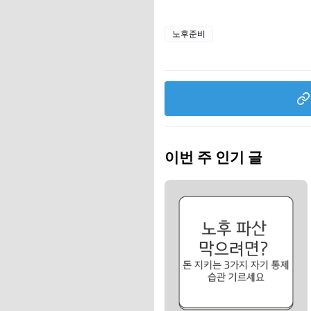
노후준비
이번 주 인기 글