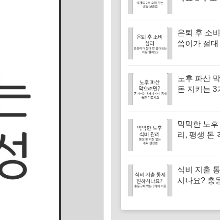
냉동 보관법
은퇴 후 소비
씀이가 절대
드는 이유 
노후 파산 
돈 지키는 3
통제 습관 
막막한 노후
리, 평생 돈
계획 실천법
식비 지출 
시나요? 충
는 3가지 심
벽 구축법