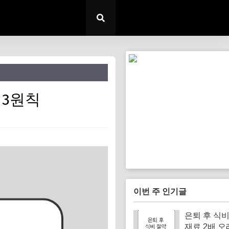
 3원칙
이번 주 인기글
은퇴 후 식비
재료 2배 오