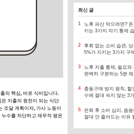
최신 글
1
노후 파산 막으려면? 돈
키는 3가지 자기 통제 
기르세요
2
후회 없는 소비 습관, 
5%가 지키는 3가지 구
준
3
노후 지출 통제, 필요와
완벽히 구분하는 5분 
스트
4
충동구매 방지 원칙, 할
출의 핵심, 바로 식비입니다.
수에 절대 속지 않는 3
심은 지출의 원천이 되는 식단
기준
 조달 계획이자, 가사 노동이
5
은퇴 후 소비 심리, 씀
한 누수를 차단하고 재무적 평온
절대 안 줄어드는 이유 
요?