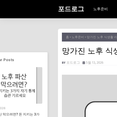
포드로그
노후준비
홈
노후준비
망가진 노후 식생활 리
망가진 노후 식생
r Posts
포드로그
5월 13, 2026
2026
산 막으려면? 돈 지키는 3가