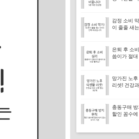
5분 재정 
감정 소비 막
이 줄줄 새는
진짜 이유입
은퇴 후 소비
씀이가 절대
드는 이유 
망가진 노후
리셋! 건강과
두 잡는 5단
충동구매 방
할인 꼼수에
지 않는 3가