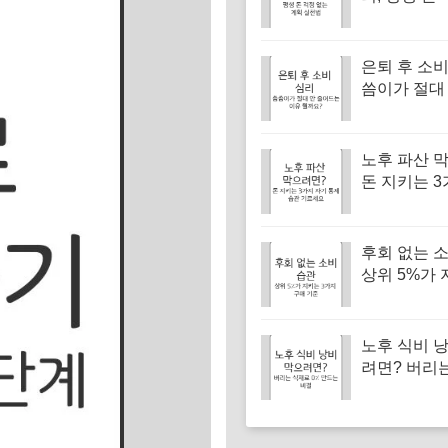
계획 실천법
은퇴 후 소비
씀이가 절대
드는 이유 
노후 파산 
돈 지키는 3
통제 습관 
후회 없는 소
상위 5%가 
가지 구매 
노후 식비 
려면? 버리
0% 만드는 