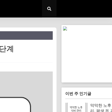
5단계
이번 주 인기글
막막한 노후
리, 평생 돈