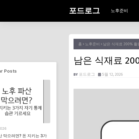
포드로그
노후준비
홈
노후준비
남은 식재료 200% 
남은 식재료 20
r Posts
포드로그
5월 12, 2026
2026
산 막으려면? 돈 지키는 3가