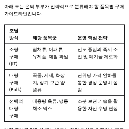
아래 표는 은퇴 부부가 전략적으로 분류해야 할 품목별 구매
가이드라인입니다.
조달
방식
해당 품목군
운영 핵심 전략
소량
엽채류, 어패류,
선도 중심의 즉시 소
구매
유제품, 제철 과일
진 및 폐기율 제로화
(JIT)
대량
곡물, 세제, 화장
단위당 가격 인하를
구매
지, 장기 보관 양
통한 경상 운영비 절
(Bulk)
념류
감
선택적
대용량 육류, 냉동
소분 보관 기술을 활
대량
채소 믹스
용한 자산 수명 연장
구매