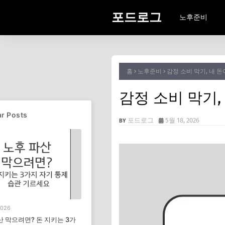
포드로그
노후준비
홈
노후준비
감정 소비 막기, 내 돈
감정 소비 막기,
r Posts
포드로그
5월 18, 2026
2026
산 막으려면? 돈 지키는 3가