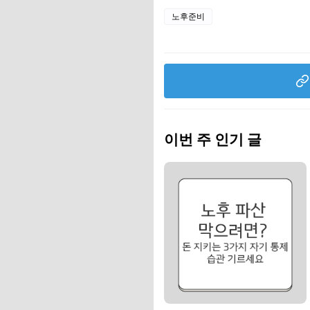
노후준비
이번 주 인기 글