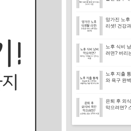
지 않는 3가
망가진 노후
리셋! 건강과
두 잡는 5단
노후 식비 
려면? 버리
0% 만드는 
노후 지출 통
와 욕구 완
하는 5분 
은퇴 후 외
막으려면? 
없는 3가지