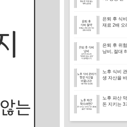
계획 실천법
은퇴 후 식비
재료 2배 오
냉동 보관법
은퇴 후 위
낭비, 절대 
는 3가지
노후 식비 
생 자산을 
5분 재정 
노후 파산 
돈 지키는 3
통제 습관 