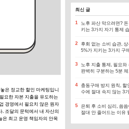
최신 글
1
노후 파산 막으려면? 돈
키는 3가지 자기 통제 
기르세요
2
후회 없는 소비 습관, 
5%가 지키는 3가지 구
준
3
노후 지출 통제, 필요와
완벽히 구분하는 5분 
스트
4
충동구매 방지 원칙, 할
 놓은 정교한 할인 마케팅입니
수에 절대 속지 않는 3
 불필요한 자본 지출을 유도하는
기준
업 경영에서 필요치 않은 원자
5
은퇴 후 소비 심리, 씀
. 조달의 문턱에서 내 자산의
절대 안 줄어드는 이유 
늘은 최고 운영 책임자의 안목
요?