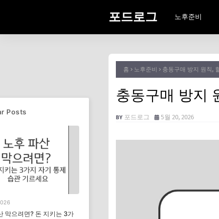
포드로그
노후준비
홈
노후준비
충동구매 방지 원칙, 
충동구매 방지 원
r Posts
포드로그
5월 20, 2026
2026
산 막으려면? 돈 지키는 3가