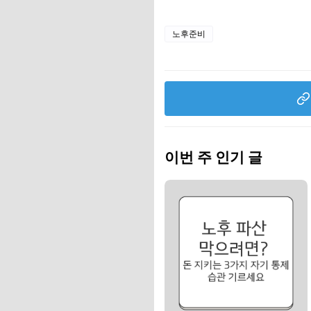
노후준비
이번 주 인기 글