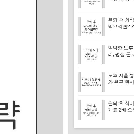
두 잡는 5단
은퇴 후 외
막으려면? 
없는 3가지
막막한 노후
리, 평생 돈
계획 실천법
노후 지출 통
와 욕구 완
하는 5분 
은퇴 후 식비
재료 2배 오
냉동 보관법