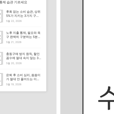
 통제 습관 기르세요
후회 없는 소비 습관, 상위
5%가 지키는 3가지 구매
기준
5월 22, 2026
노후 지출 통제, 필요와 욕
구 완벽히 구분하는 5분
체크리스트
5월 21, 2026
충동구매 방지 원칙, 할인
꼼수에 절대 속지 않는 3
가지 기준
5월 20, 2026
은퇴 후 소비 심리, 씀씀이
가 절대 안 줄어드는 이유
뭘까요?
5월 19, 2026