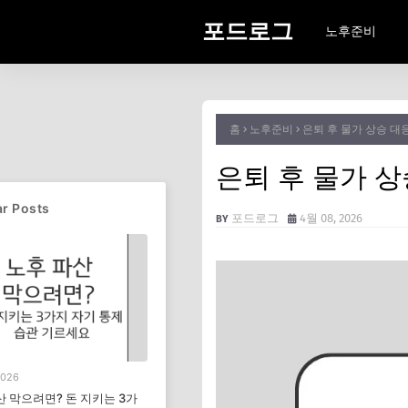
포드로그
노후준비
홈
노후준비
은퇴 후 물가 상승 대
은퇴 후 물가 
r Posts
포드로그
4월 08, 2026
2026
산 막으려면? 돈 지키는 3가