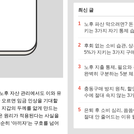
최신 글
1
노후 파산 막으려면? 돈
키는 3가지 자기 통제 
기르세요
2
후회 없는 소비 습관, 
5%가 지키는 3가지 구
준
3
노후 지출 통제, 필요와
완벽히 구분하는 5분 
스트
4
충동구매 방지 원칙, 할
 노후 자산 관리에서도 이와 유
수에 절대 속지 않는 3
가 오르면 임금 인상을 기대할
기준
 지갑의 두께를 얇게 만드는
5
은퇴 후 소비 심리, 씀
같은 원리가 적용된다는 사실을
절대 안 줄어드는 이유 
순히 '아끼자'는 구호를 넘어
요?