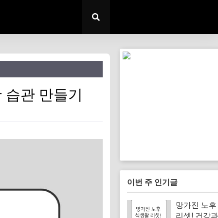
활 습관 만들기
이번 주 인기글
망가진 노후
리셋! 건강과