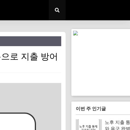
용으로 지출 방어
이번 주 인기글
노후 지출 통
와 욕구 완