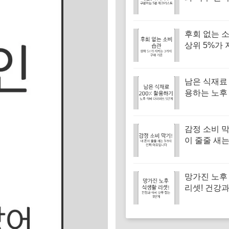
하는 5분 
후회 없는 소
상위 5%가 
가지 구매 
남은 식재료 
용하는 노후
이어트 5단
감정 소비 막
이 줄줄 새는
진짜 이유입
망가진 노후
리셋! 건강과
두 잡는 5단