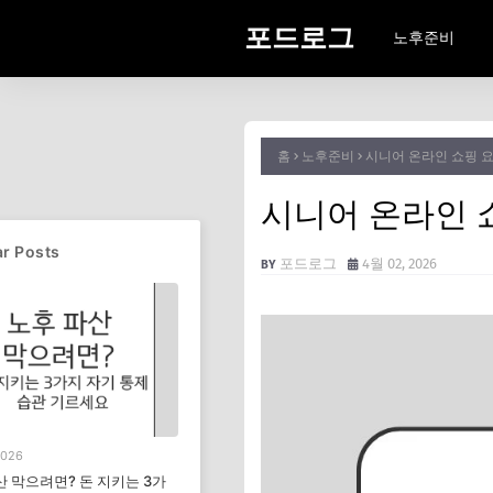
포드로그
노후준비
홈
노후준비
시니어 온라인 쇼핑 요
시니어 온라인 
r Posts
포드로그
4월 02, 2026
2026
산 막으려면? 돈 지키는 3가