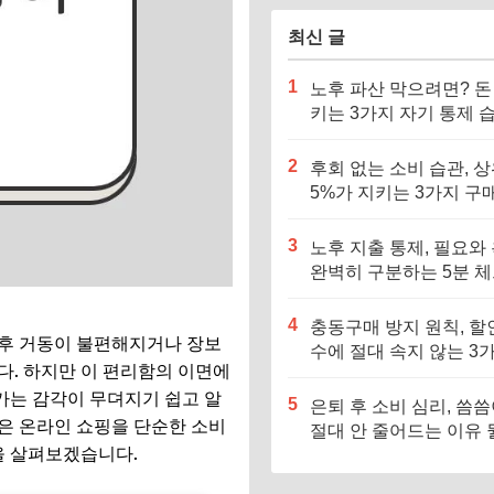
최신 글
1
노후 파산 막으려면? 돈
키는 3가지 자기 통제 
기르세요
2
후회 없는 소비 습관, 
5%가 지키는 3가지 구
준
3
노후 지출 통제, 필요와
완벽히 구분하는 5분 
스트
4
충동구매 방지 원칙, 할
 후 거동이 불편해지거나 장보
수에 절대 속지 않는 3
다. 하지만 이 편리함의 이면에
기준
가는 감각이 무뎌지기 쉽고 알
5
은퇴 후 소비 심리, 씀
은 온라인 쇼핑을 단순한 소비
절대 안 줄어드는 이유 
을 살펴보겠습니다.
요?